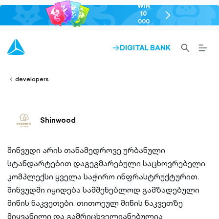
WIN
10
chevron-
000
right-
GEL
outlined
SEARCH-
BURG
DIGITAL BANK
ARROW-
lined
OUTLINED
MEN
RIGHT-
ALT
ight-
OUTLINED
OUTL
vron-
developers
Shinwood
შინვუდი არის თანამედროვე ურბანული
სტანდარტებით დაგეგმარებული საცხოვრებელი
კომპლექსი ყველა საჭირო ინფრასტრუქტურით.
შინვუდში იყიდება სამშენებლოდ გამზადებული
მიწის ნაკვეთები. თითოეულ მიწის ნაკვეთზე
მიყვანილი და გამრიცხველიანებულია