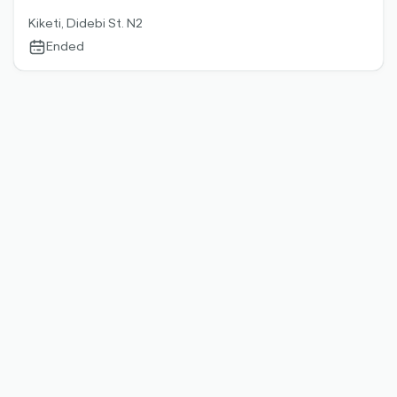
Kiketi, Didebi St. N2
Ended
calendar-
outlined