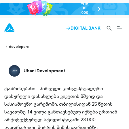
WIN
10
chevron-
000
right-
GEL
outlined
SEARCH-
BURG
DIGITAL BANK
ARROW-
lined
OUTLINED
MEN
RIGHT-
ALT
ight-
OUTLINED
OUTL
vron-
developers
Ubani Development
ტაძრისუბანი - პირველი კონცეპტუალური
დახურული დასახლება კიკეთის მშვიდ და
სასიამოვნო გარემოში, თბილისიდან 25 წუთის
სავალზე. 14 ვილა განთავსებულ იქნება ერთიან
არქიტექტურულ სტილისტიკაში 23 000
კვადრატული მეტრის მიწის ფართობზე.