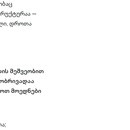
ობაც
ტრუქტურაა —
ული, დროთა
სის მეშვეობით
აპობრივადაა
ყოთ მოედნები
ა;