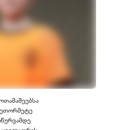
მოთამაშეებსა
 მეთორმეტე
ოწურვამდე