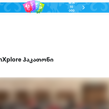
WIN
10
chevron-
000
right-
GEL
outlined
hXplore ჰაკათონი