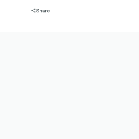
Share
share-
filled