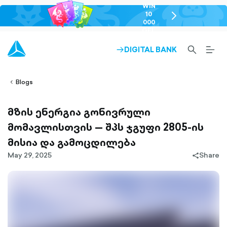
WIN
10
chevron-
000
right-
GEL
outlined
SEARCH-
BURG
DIGITAL BANK
ARROW-
lined
OUTLINED
MEN
RIGHT-
ALT
ight-
OUTLINED
OUTL
vron-
Blogs
მზის ენერგია გონივრული
მომავლისთვის — შპს ჯგუფი 2805-ის
მისია და გამოცდილება
May 29, 2025
Share
share-
filled