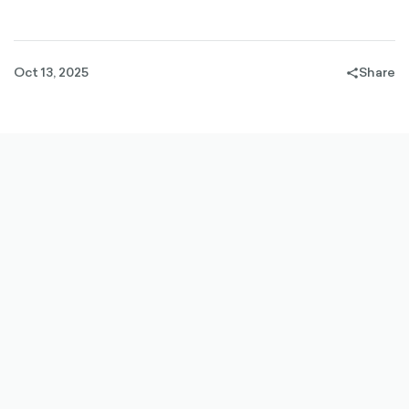
Oct 13, 2025
Share
share-
filled