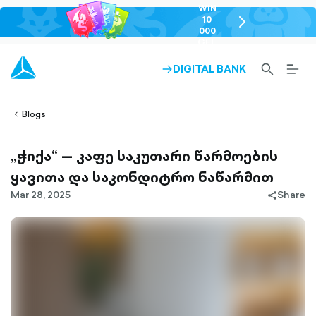
WIN
10
chevron-
000
right-
GEL
outlined
SEARCH-
BURG
DIGITAL BANK
ARROW-
lined
OUTLINED
MEN
RIGHT-
ALT
ight-
OUTLINED
OUTL
vron-
Blogs
„ჭიქა“ — კაფე საკუთარი წარმოების
ყავითა და საკონდიტრო ნაწარმით
Mar 28, 2025
Share
share-
filled