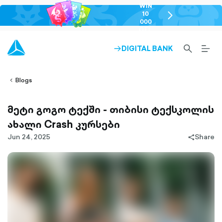
WIN
10
chevron-
000
right-
GEL
outlined
SEARCH-
BURG
DIGITAL BANK
ARROW-
lined
OUTLINED
MEN
RIGHT-
ALT
ight-
OUTLINED
OUTL
vron-
Blogs
მეტი გოგო ტექში - თიბისი ტექსკოლის
ახალი Crash კურსები
Jun 24, 2025
Share
share-
filled