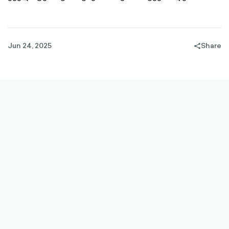
Jun 24, 2025
Share
share-
filled