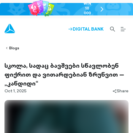
WIN
10
chevron-
000
right-
GEL
outlined
SEARCH-
BURG
DIGITAL BANK
ARROW-
lined
OUTLINED
MEN
RIGHT-
ALT
ight-
OUTLINED
OUTL
vron-
Blogs
სკოლა, სადაც ბავშვები სწავლობენ
ფიქრით და ვითარდებიან ზრუნვით —
„კანდიდი“
Oct 1, 2025
Share
share-
filled