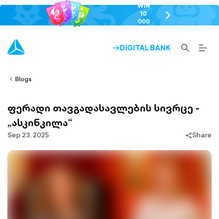
WIN
10
chevron-
000
right-
GEL
outlined
SEARCH-
BURG
DIGITAL BANK
ARROW-
lined
OUTLINED
MEN
RIGHT-
ALT
ight-
OUTLINED
OUTL
vron-
Blogs
ფერადი თავგადასავლების სივრცე -
„ასკინკილა“
Sep 23, 2025
Share
share-
filled