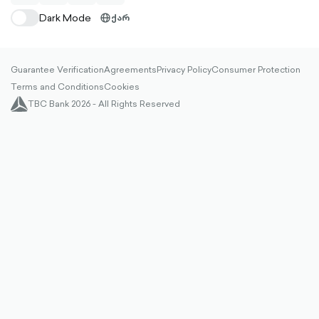
filled
filled
filled
filled
Dark Mode
ქარ
globe-
outlined
Guarantee Verification
Agreements
Privacy Policy
Consumer Protection
Terms and Conditions
Cookies
TBC Bank 2026 - All Rights Reserved