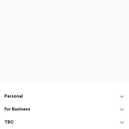
Personal
chev
dow
For Business
chev
outl
dow
TBC
chev
outl