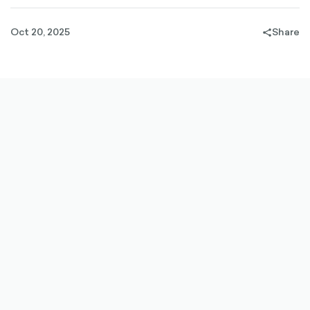
Oct 20, 2025
Share
share-
filled