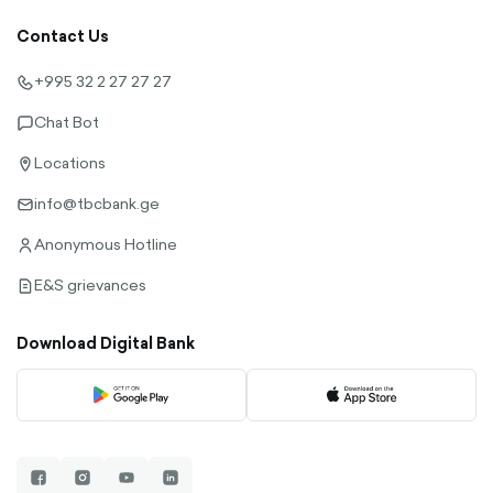
dow
outl
Contact Us
+995 32 2 27 27 27
call-
outlined
Chat Bot
chat-
outlined
Locations
location-
pin-
info@tbcbank.ge
outlined
envelope-
outlined
Anonymous Hotline
user-
outlined
E&S grievances
file-
outlined
Download Digital Bank
facebook-
instagram-
youtube-
linkedin-