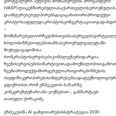
ვირტუალური აქტივის მომსახურების პროვაიდერი
(VASP).ლიცენზირებულიასაქართველოსეროვნულიბა
დაინტერესებულპირებსგავაცანითორიპროდუქტი:
კრიპტოსაფულედაკრიპტოსკონვერტაციითგადახდი
–
მომხმარებელიირჩევსმისთვისსასურველსვირტუალუ
ხოლობიზნესიიღებსთანხასეროვნულვალუტაში.
მიუხედავადიმისა,
რომკრიპტოსერვისებიკომპლექსურიდარგია,
ჩვენისერვისებისიმარტივითადამოქნილობითგამოირ
ჩვენიპროდუქტიმორგებულიაროგორცბიზნესის,
ისეფიზიკურიპირებისინტერესებსადატექნოლოგიურ
ვფიქრობთ, რომ უზბეკეთის ბაზარზე
კონკურენტუნარიანი ვიქნებით-„ განმარტავს
თათული ქოჩაკიძე.
უზბეკეთმა AI განვითარებისსტრატეგია 2030