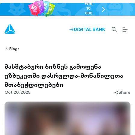
WIN
10
chevron-
000
right-
GEL
outlined
SEARCH-
BURG
DIGITAL BANK
ARROW-
lined
OUTLINED
MEN
RIGHT-
ALT
ight-
OUTLINED
OUTL
vron-
Blogs
მასშტაბური ბიზნეს გამოფენა
უზბეკეთში დასრულდა-მონაწილეთა
შთაბეჭდილებები
Oct 20, 2025
Share
share-
filled