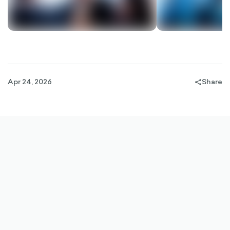
Apr 24, 2026
Share
share-
filled