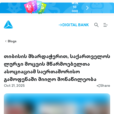
WIN
10
chevron-
000
right-
GEL
outlined
SEARCH-
BURG
DIGITAL BANK
ARROW-
lined
OUTLINED
MEN
RIGHT-
ALT
ight-
OUTLINED
OUTL
vron-
Blogs
თიბისის მხარდაჭერით, საქართველოს
ლურჯი მოცვის მწარმოებელთა
ასოციაციამ საერთაშორისო
გამოფენაში მიიღო მონაწილეობა
Oct 21, 2025
Share
share-
filled