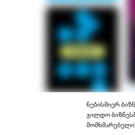
ნებისმიერ ბიზ
ჯილდო ბიზნესშ
მომხმარებელი“