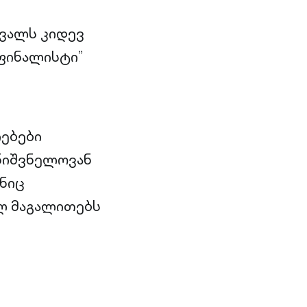
თვალს კიდევ
 ფინალისტი”
იებები
მნიშვნელოვან
ნიც
ულ მაგალითებს