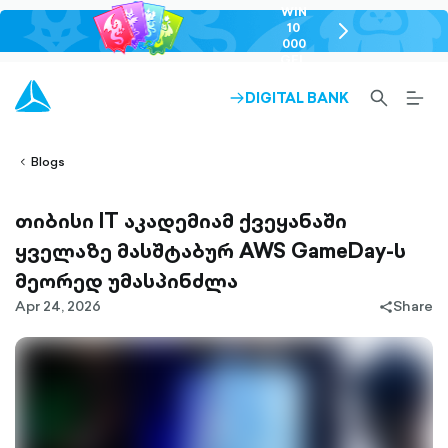
WIN
10
chevron-
000
right-
GEL
outlined
SEARCH-
BURG
DIGITAL BANK
ARROW-
lined
OUTLINED
MEN
RIGHT-
ALT
ight-
OUTLINED
OUTL
vron-
Blogs
თიბისი IT აკადემიამ ქვეყანაში
ყველაზე მასშტაბურ AWS GameDay-ს
მეორედ უმასპინძლა
Apr 24, 2026
Share
share-
filled