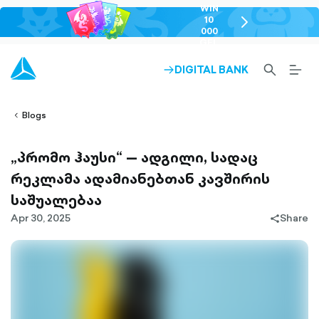
WIN
10
chevron-
000
right-
GEL
outlined
SEARCH-
BURG
DIGITAL BANK
ARROW-
lined
OUTLINED
MEN
RIGHT-
ALT
ight-
OUTLINED
OUTL
vron-
Blogs
„პრომო ჰაუსი“ — ადგილი, სადაც
რეკლამა ადამიანებთან კავშირის
საშუალებაა
Apr 30, 2025
Share
share-
filled