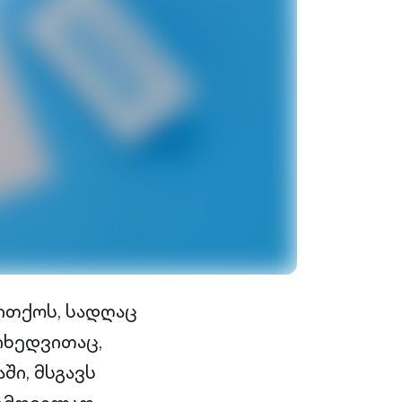
თითქოს, სადღაც
იხედვითაც,
ში, მსგავს