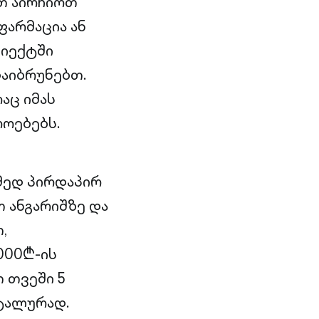
ათ აირჩიოთ
ფარმაცია ან
ბიექტში
დაიბრუნებთ.
აც იმას
როებებს.
ამედ პირდაპირ
 ანგარიშზე და
,
000₾-ის
 თვეში 5
ტალურად.