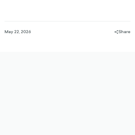
May 22, 2026
Share
share-
filled