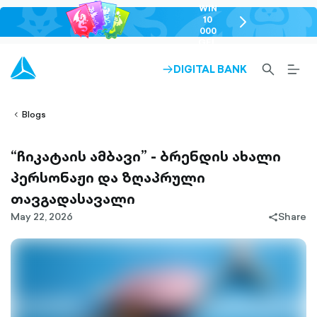
WIN
10
chevron-
000
right-
GEL
outlined
SEARCH-
BURG
DIGITAL BANK
ARROW-
lined
OUTLINED
MEN
RIGHT-
ALT
ight-
OUTLINED
OUTL
vron-
Blogs
“ჩიკატაის ამბავი” - ბრენდის ახალი
პერსონაჟი და ზღაპრული
თავგადასავალი
May 22, 2026
Share
share-
filled