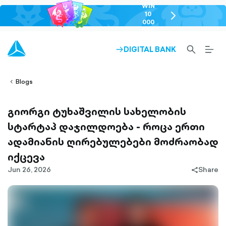
WIN
10
chevron-
000
right-
GEL
outlined
SEARCH-
BURG
DIGITAL BANK
ARROW-
lined
OUTLINED
MEN
RIGHT-
ALT
ight-
OUTLINED
OUTL
vron-
Blogs
გიორგი ტუხაშვილის სახელობის
სტარტაპ დაჯილდოება - როცა ერთი
ადამიანის ღირებულებები მოძრაობად
იქცევა
Jun 26, 2026
Share
share-
filled