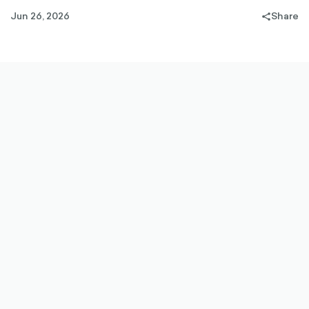
Jun 26, 2026
Share
share-
filled