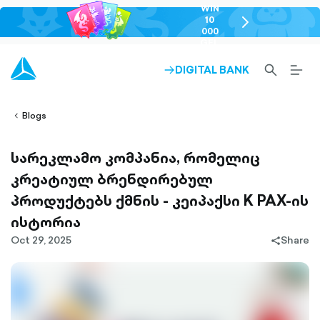
WIN
10
chevron-
000
right-
GEL
outlined
SEARCH-
BURG
DIGITAL BANK
ARROW-
lined
OUTLINED
MEN
RIGHT-
ALT
ight-
OUTLINED
OUTL
vron-
Blogs
სარეკლამო კომპანია, რომელიც
კრეატიულ ბრენდირებულ
პროდუქტებს ქმნის - კეიპაქსი K PAX-ის
ისტორია
Oct 29, 2025
Share
share-
filled