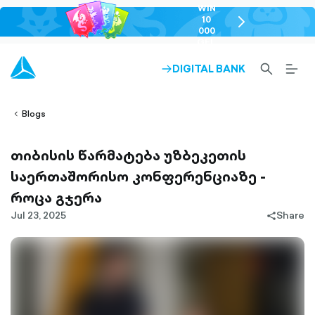
WIN
10
chevron-
000
right-
GEL
outlined
SEARCH-
BURG
DIGITAL BANK
ARROW-
lined
OUTLINED
MEN
RIGHT-
ALT
ight-
OUTLINED
OUTL
vron-
Blogs
თიბისის წარმატება უზბეკეთის
საერთაშორისო კონფერენციაზე -
როცა გჯერა
Jul 23, 2025
Share
share-
filled