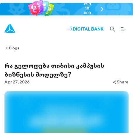
WIN
10
chevron-
000
right-
GEL
outlined
SEARCH-
BURG
DIGITAL BANK
ARROW-
lined
OUTLINED
MEN
RIGHT-
ALT
ight-
OUTLINED
OUTL
vron-
Blogs
რა გელოდება თიბისი კამპუსის
ბიზნესის მოდულზე?
Apr 27, 2026
Share
share-
filled