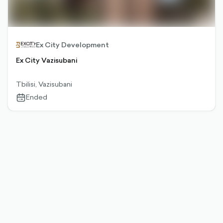
Ex City Development
Ex City Vazisubani
Tbilisi, Vazisubani
Ended
calendar-
outlined