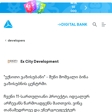
WIN
10
chevron-
000
right-
GEL
outlined
SEARCH-
BURG
DIGITAL BANK
ARROW-
lined
OUTLINED
MEN
RIGHT-
ALT
ight-
OUTLINED
OUTL
vron-
developers
Ex City Development
"ექსითი ვაზისუბანი" - შენი მომვალი ბინა
ვაზისუბნის ცენტრში.
ჩვენი 11-სართულიანი პროექტი, იდეალურ
არჩევანს წარმოადგენს მათთვის, ვინც
თანამედროვე და ენერგოეფექტურ