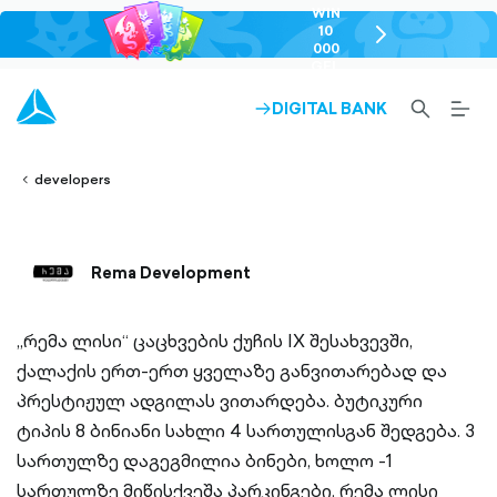
WIN
10
chevron-
000
right-
GEL
outlined
SEARCH-
BURG
DIGITAL BANK
ARROW-
lined
OUTLINED
MEN
RIGHT-
ALT
ight-
OUTLINED
OUTL
vron-
developers
Rema Development
„რემა ლისი“ ცაცხვების ქუჩის IX შესახვევში,
ქალაქის ერთ-ერთ ყველაზე განვითარებად და
პრესტიჟულ ადგილას ვითარდება. ბუტიკური
ტიპის 8 ბინიანი სახლი 4 სართულისგან შედგება. 3
სართულზე დაგეგმილია ბინები, ხოლო -1
სართულზე მიწისქვეშა პარკინგები. რემა ლისი