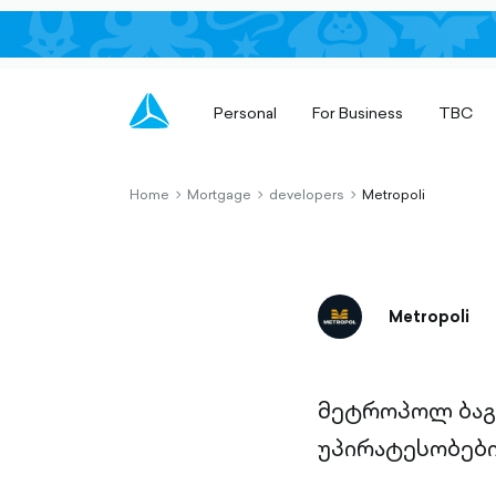
Personal
For Business
TBC
Home
Mortgage
developers
Metropoli
chevron-
chevron-
chevron-
right-
right-
right-
outlined
outlined
outlined
Metropoli
მეტროპოლ ბაგ
უპირატესობებ