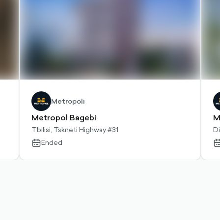
Metropoli
Metropol Bagebi
M
Tbilisi, Tskneti Highway #31
Di
Ended
calendar-
ca
outlined
ou