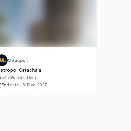
Metropoli
etropol Ortachala
mitri Gulia #1, Tbilisi
End date - 31 Dec, 2027
lendar-
tlined