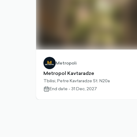
Metropoli
Metropol Kavtaradze
Tbilisi, Petre Kavtaradze St. N20a
End date - 31 Dec, 2027
calendar-
outlined