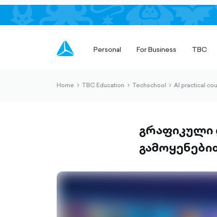
Personal
For Business
TBC
Home
TBC Education
Techschool
AI practical co
chevron-
chevron-
chevron-
right-
right-
right-
outlined
outlined
outlined
გრაფიკული 
გამოყენები