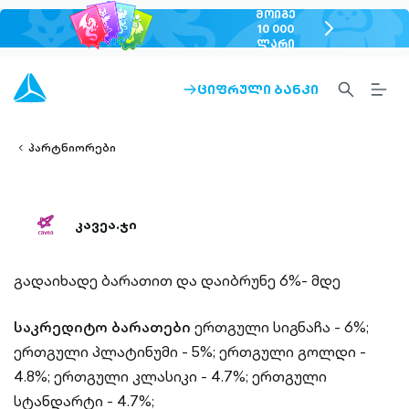
ᲛᲝᲘᲒᲔ
chevron-
10 000
ᲚᲐᲠᲘ
right-
outlined
SEARCH-
BURG
ᲪᲘᲤᲠᲣᲚᲘ ᲑᲐᲜᲙᲘ
ARROW-
lined
OUTLINED
MEN
RIGHT-
ALT
ight-
OUTLINED
OUTL
vron-
პარტნიორები
კავეა.ჯი
გადაიხადე ბარათით და დაიბრუნე 6%- მდე
საკრედიტო ბარათები
ერთგული სიგნაჩა - 6%;
ერთგული პლატინუმი - 5%;
ერთგული გოლდი -
4.8%;
ერთგული კლასიკი - 4.7%;
ერთგული
სტანდარტი - 4.7%;