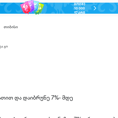
ᲛᲝᲘᲒᲔ
chevron-
10 000
ᲚᲐᲠᲘ
right-
outlined
თიბისი
ეა.ჯი
n-
ed
ათით და დაიბრუნე 7%- მდე