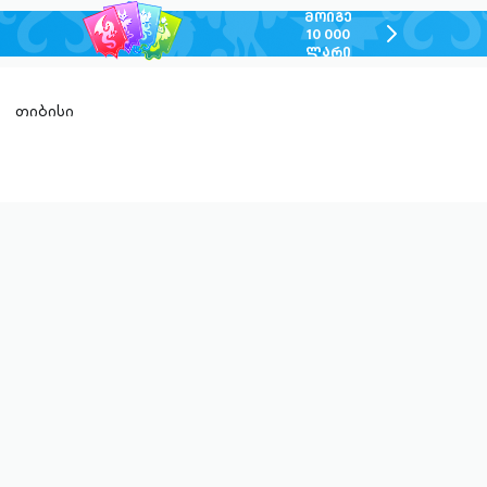
ᲛᲝᲘᲒᲔ
chevron-
10 000
ᲚᲐᲠᲘ
right-
outlined
თიბისი