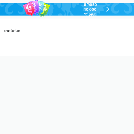
ᲛᲝᲘᲒᲔ
chevron-
10 000
ᲚᲐᲠᲘ
right-
outlined
თიბისი