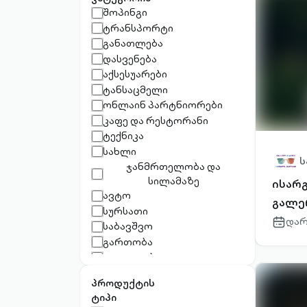
შოპინგი
ტრანსპორტი
განათლება
დასვენება
აქსესუარები
ტანსაცმელი
ონლაინ პარტნიორები
კაფე და რესტორანი
ტექნიკა
სახლი
ს
ჯანმრთელობა და
სილამაზე
ისარ
ავტო
გალე
სურსათი
დარ
calenda
საბავშვო
outlined
გართობა
ყვავილები
დეველოპერები
პროდუქტის
პარფიუმერია
ტიპი
მოგზაურობა