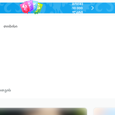
ᲛᲝᲘᲒᲔ
chevron-
10 000
ᲚᲐᲠᲘ
right-
outlined
თიბისი
სთვის