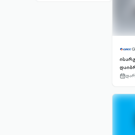
G
ისარ
დაიბ
დარ
calenda
outlined