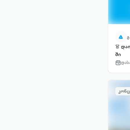
გ
👗 დაი
ში
დას
calenda
outlined
კონც