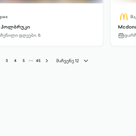
pex
მ
ს ჰოლბრუკი
Mcdona
ჩენილი დღეები: 8
დარჩ
r-
calendar-
outlined
მაჩვენე 12
kebab-
3
4
5
45
chevron-
menu-
right-
horizontal-
outlined
outlined