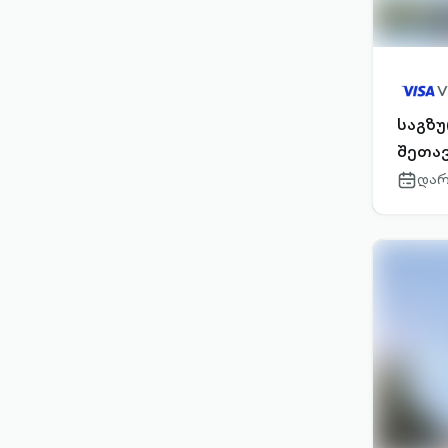
V
საგზუ
შეთა
დარ
calenda
outlined