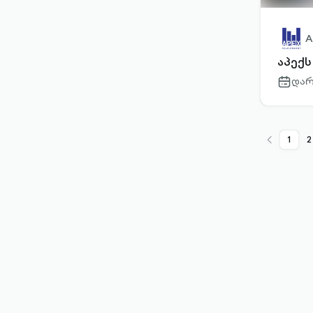
A
აპექ
დარ
calenda
outlined
1
2
chevron-
left-
outlined