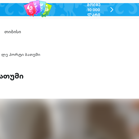
ᲛᲝᲘᲒᲔ
chevron-
10 000
ᲚᲐᲠᲘ
right-
outlined
თიბისი
ლე პორტი ბათუმი
hevron-
ight-
utlined
ათუმი