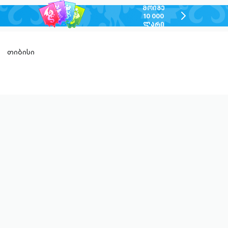
ᲛᲝᲘᲒᲔ
chevron-
10 000
ᲚᲐᲠᲘ
right-
outlined
თიბისი