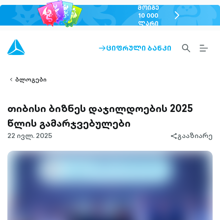
ᲛᲝᲘᲒᲔ
chevron-
10 000
ᲚᲐᲠᲘ
right-
outlined
SEARCH-
BURG
ᲪᲘᲤᲠᲣᲚᲘ ᲑᲐᲜᲙᲘ
ARROW-
lined
OUTLINED
MEN
RIGHT-
ALT
ight-
OUTLINED
OUTL
vron-
ბლოგები
თიბისი ბიზნეს დაჯილდოების 2025
წლის გამარჯვებულები
22 ივლ. 2025
გააზიარე
share-
filled