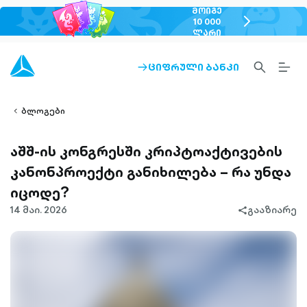
ᲛᲝᲘᲒᲔ
chevron-
10 000
ᲚᲐᲠᲘ
right-
outlined
SEARCH-
BURG
ᲪᲘᲤᲠᲣᲚᲘ ᲑᲐᲜᲙᲘ
ARROW-
lined
OUTLINED
MEN
RIGHT-
ALT
ight-
OUTLINED
OUTL
vron-
ბლოგები
აშშ-ის კონგრესში კრიპტოაქტივების
კანონპროექტი განიხილება – რა უნდა
იცოდე?
14 მაი. 2026
გააზიარე
share-
filled