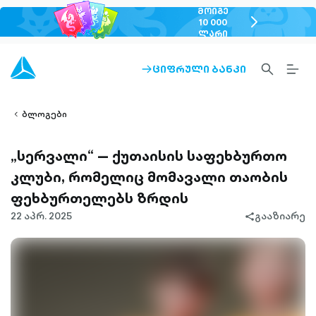
ᲛᲝᲘᲒᲔ
chevron-
10 000
ᲚᲐᲠᲘ
right-
outlined
SEARCH-
BURG
ᲪᲘᲤᲠᲣᲚᲘ ᲑᲐᲜᲙᲘ
ARROW-
lined
OUTLINED
MEN
RIGHT-
ALT
ight-
OUTLINED
OUTL
vron-
ბლოგები
„სერვალი“ — ქუთაისის საფეხბურთო
კლუბი, რომელიც მომავალი თაობის
ფეხბურთელებს ზრდის
22 აპრ. 2025
გააზიარე
share-
filled