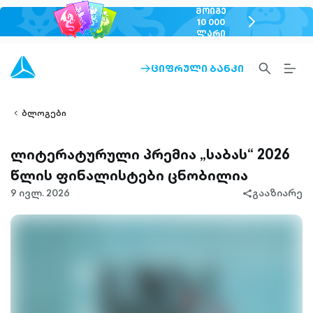
ᲛᲝᲘᲒᲔ
chevron-
10 000
ᲚᲐᲠᲘ
right-
outlined
SEARCH-
BURG
ᲪᲘᲤᲠᲣᲚᲘ ᲑᲐᲜᲙᲘ
ARROW-
lined
OUTLINED
MEN
RIGHT-
ALT
ight-
OUTLINED
OUTL
vron-
ბლოგები
ლიტერატურული პრემია „საბას“ 2026
წლის ფინალისტები ცნობილია
9 ივლ. 2026
გააზიარე
share-
filled