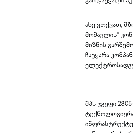
გარდაუვალი აუ
ასე ვთქვათ, მ
მომავლის“ კონ
მიზნის გარშემ
ჩაეყარა კომპა
ელექტროსადგ
შპს ჯგუფი 280
ტექნოლოგიურა
ინფრასტრუქტურ