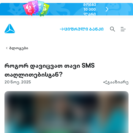
ᲛᲝᲘᲒᲔ
chevron-
10 000
ᲚᲐᲠᲘ
right-
outlined
SEARCH-
BURG
ᲪᲘᲤᲠᲣᲚᲘ ᲑᲐᲜᲙᲘ
ARROW-
lined
OUTLINED
MEN
RIGHT-
ALT
ight-
OUTLINED
OUTL
vron-
ბლოგები
როგორ დავიცვათ თავი SMS
თაღლითებისგან?
20 ნოე. 2025
გააზიარე
share-
filled