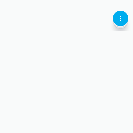
KEBAB
LOCATI
CURREN
MENU
PIN-
LARI
VERTIC
OUTLI
OUTLI
OUTLIN
ყველა
სესხები
ყველა
ანაბრები
ფინანსირება
ჩემთვის
chev
თიბისი ბარათი
dow
ვაჭრობის ფინანსირება
ყველა
ჩემი ბიზნესისთვის
chev
outl
ციფრული სერვისები
ციფრული სერვისები