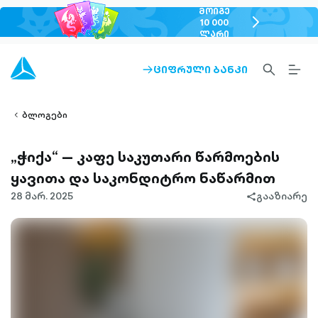
ᲛᲝᲘᲒᲔ
chevron-
10 000
ᲚᲐᲠᲘ
right-
outlined
SEARCH-
BURG
ᲪᲘᲤᲠᲣᲚᲘ ᲑᲐᲜᲙᲘ
ARROW-
lined
OUTLINED
MEN
RIGHT-
ALT
ight-
OUTLINED
OUTL
vron-
ბლოგები
„ჭიქა“ — კაფე საკუთარი წარმოების
ყავითა და საკონდიტრო ნაწარმით
28 მარ. 2025
გააზიარე
share-
filled