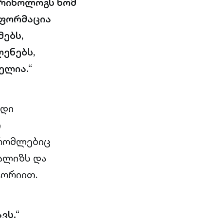
კრინოლოგს ხომ
ნფორმაცია
ებს,
ენებს,
ელია.“
იდი
ი
 რომლებიც
ალიზს და
ტორიით.
ვს.“