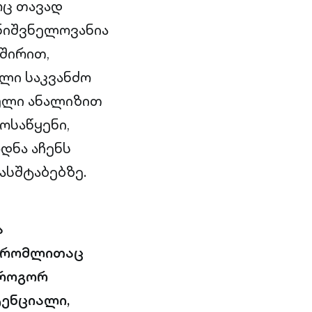
რც თავად
მნიშვნელოვანია
შირით,
ლი საკვანძო
ული ანალიზით
ოსაწყენი,
დნა აჩენს
ასშტაბებზე.
ა
, რომლითაც
 როგორ
ტენციალი,