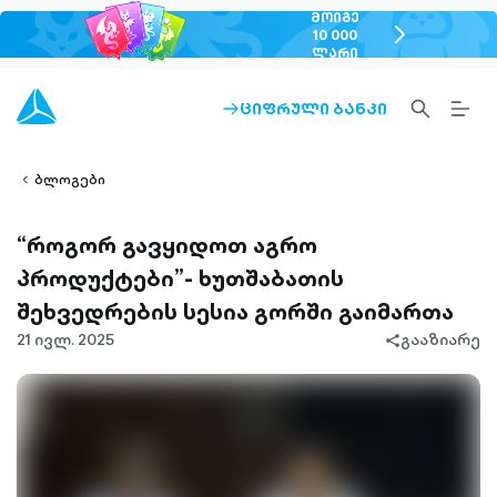
ᲛᲝᲘᲒᲔ
chevron-
10 000
ᲚᲐᲠᲘ
right-
outlined
SEARCH-
BURG
ᲪᲘᲤᲠᲣᲚᲘ ᲑᲐᲜᲙᲘ
ARROW-
lined
OUTLINED
MEN
RIGHT-
ALT
ight-
OUTLINED
OUTL
vron-
ბლოგები
“როგორ გავყიდოთ აგრო
პროდუქტები”- ხუთშაბათის
შეხვედრების სესია გორში გაიმართა
21 ივლ. 2025
გააზიარე
share-
filled