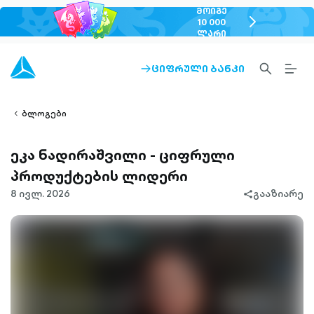
ᲛᲝᲘᲒᲔ
chevron-
10 000
ᲚᲐᲠᲘ
right-
outlined
SEARCH-
BURG
ᲪᲘᲤᲠᲣᲚᲘ ᲑᲐᲜᲙᲘ
ARROW-
lined
OUTLINED
MEN
RIGHT-
ALT
ight-
OUTLINED
OUTL
vron-
ბლოგები
ეკა ნადირაშვილი - ციფრული
პროდუქტების ლიდერი
8 ივლ. 2026
გააზიარე
share-
filled