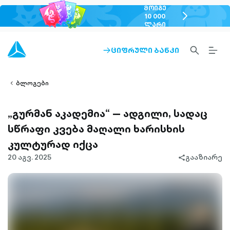
ᲛᲝᲘᲒᲔ
chevron-
10 000
ᲚᲐᲠᲘ
right-
outlined
SEARCH-
BURG
ᲪᲘᲤᲠᲣᲚᲘ ᲑᲐᲜᲙᲘ
ARROW-
lined
OUTLINED
MEN
RIGHT-
ALT
ight-
OUTLINED
OUTL
vron-
ბლოგები
„გურმან აკადემია“ — ადგილი, სადაც
სწრაფი კვება მაღალი ხარისხის
კულტურად იქცა
20 აგვ. 2025
გააზიარე
share-
filled