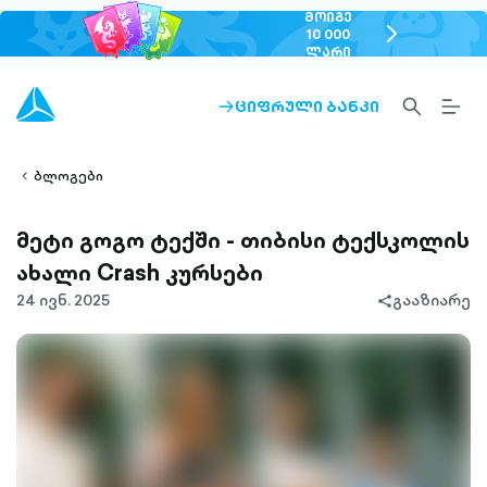
ᲛᲝᲘᲒᲔ
chevron-
10 000
ᲚᲐᲠᲘ
right-
outlined
SEARCH-
BURG
ᲪᲘᲤᲠᲣᲚᲘ ᲑᲐᲜᲙᲘ
ARROW-
lined
OUTLINED
MEN
RIGHT-
ALT
ight-
OUTLINED
OUTL
vron-
ბლოგები
მეტი გოგო ტექში - თიბისი ტექსკოლის
ახალი Crash კურსები
24 ივნ. 2025
გააზიარე
share-
filled