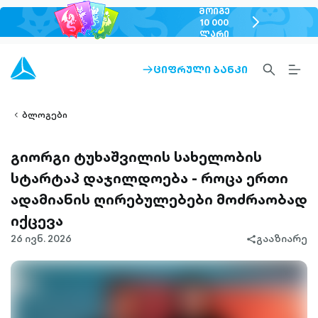
ᲛᲝᲘᲒᲔ
chevron-
10 000
ᲚᲐᲠᲘ
right-
outlined
SEARCH-
BURG
ᲪᲘᲤᲠᲣᲚᲘ ᲑᲐᲜᲙᲘ
ARROW-
lined
OUTLINED
MEN
RIGHT-
ALT
ight-
OUTLINED
OUTL
vron-
ბლოგები
გიორგი ტუხაშვილის სახელობის
სტარტაპ დაჯილდოება - როცა ერთი
ადამიანის ღირებულებები მოძრაობად
იქცევა
26 ივნ. 2026
გააზიარე
share-
filled