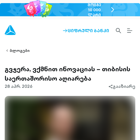
ᲛᲝᲘᲒᲔ
chevron-
10 000
ᲚᲐᲠᲘ
right-
outlined
SEARCH-
BURG
ᲪᲘᲤᲠᲣᲚᲘ ᲑᲐᲜᲙᲘ
ARROW-
lined
OUTLINED
MEN
RIGHT-
ALT
ight-
OUTLINED
OUTL
vron-
ბლოგები
გვჯერა, ვქმნით ინოვაციას – თიბისის
საერთაშორისო აღიარება
28 აპრ. 2026
გააზიარე
share-
filled