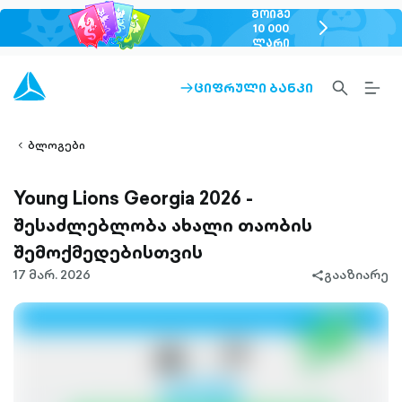
ᲛᲝᲘᲒᲔ
chevron-
10 000
ᲚᲐᲠᲘ
right-
outlined
SEARCH-
BURG
ᲪᲘᲤᲠᲣᲚᲘ ᲑᲐᲜᲙᲘ
ARROW-
lined
OUTLINED
MEN
RIGHT-
ALT
ight-
OUTLINED
OUTL
vron-
ბლოგები
Young Lions Georgia 2026 -
შესაძლებლობა ახალი თაობის
შემოქმედებისთვის
17 მარ. 2026
გააზიარე
share-
filled