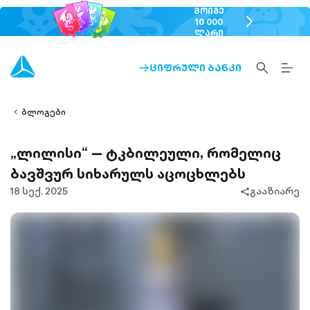
ᲛᲝᲘᲒᲔ
chevron-
10 000
ᲚᲐᲠᲘ
right-
outlined
SEARCH-
BURG
ᲪᲘᲤᲠᲣᲚᲘ ᲑᲐᲜᲙᲘ
ARROW-
lined
OUTLINED
MEN
RIGHT-
ALT
ight-
OUTLINED
OUTL
vron-
ბლოგები
„ლილისი“ — ტკბილეული, რომელიც
ბავშვურ სიხარულს აცოცხლებს
18 სექ. 2025
გააზიარე
share-
filled