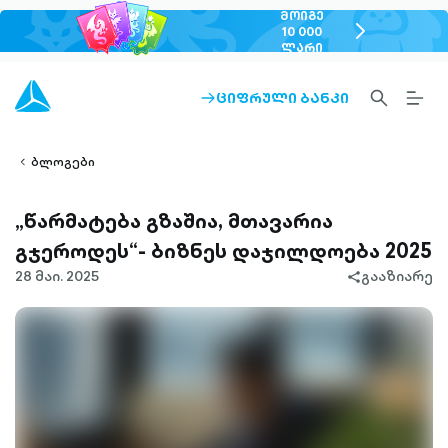
ᲛᲝᲘᲒᲔ
chevron-
10 000
ᲚᲐᲠᲘ
right-
outlined
SEARCH-
BURG
ᲪᲘᲤᲠᲣᲚᲘ ᲑᲐᲜᲙᲘ
ARROW-
lined
OUTLINED
MEN
RIGHT-
ALT
ight-
OUTLINED
OUTL
vron-
ბლოგები
„წარმატება გზაშია, მთავარია
გჯეროდეს“- ბიზნეს დაჯილდოება 2025
28 მაი. 2025
გააზიარე
share-
filled