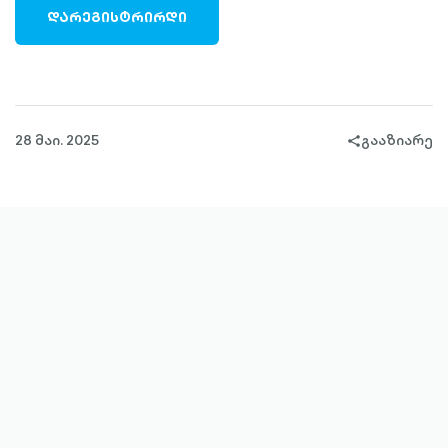
ᲓᲐᲠᲔᲒᲘᲡᲢᲠᲘᲠᲓᲘ
28 მაი. 2025
გააზიარე
share-
filled